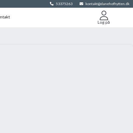
53375263
kontakt@danehofhytten.dk
ntakt
Log på